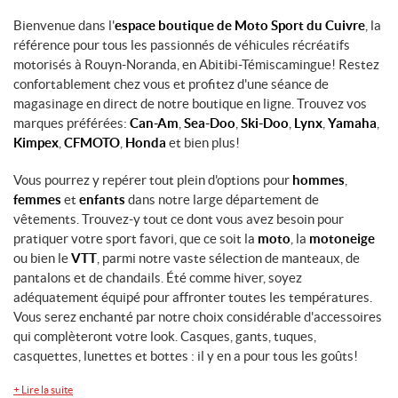
Bienvenue dans l'
espace boutique de Moto Sport du Cuivre
, la
référence pour tous les passionnés de véhicules récréatifs
motorisés à Rouyn-Noranda, en Abitibi-Témiscamingue! Restez
confortablement chez vous et profitez d'une séance de
magasinage en direct de notre boutique en ligne. Trouvez vos
marques préférées:
Can-Am
,
Sea-Doo
,
Ski-Doo
,
Lynx
,
Yamaha
,
Kimpex
,
CFMOTO
,
Honda
et bien plus!
Vous pourrez y repérer tout plein d'options pour
hommes
,
femmes
et
enfants
dans notre large département de
vêtements. Trouvez-y tout ce dont vous avez besoin pour
pratiquer votre sport favori, que ce soit la
moto
, la
motoneige
ou bien le
VTT
, parmi notre vaste sélection de manteaux, de
pantalons et de chandails. Été comme hiver, soyez
adéquatement équipé pour affronter toutes les températures.
Vous serez enchanté par notre choix considérable d'accessoires
qui complèteront votre look. Casques, gants, tuques,
casquettes, lunettes et bottes : il y en a pour tous les goûts!
+
Lire la suite