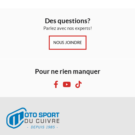
Des questions?
Parlez avec nos experts!
NOUS JOINDRE
Pour ne rien manquer
F
Y
T
a
o
i
c
u
k
e
T
T
b
u
o
o
b
k
o
e
M