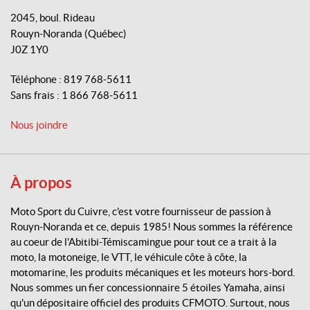
k
o
2045, boul. Rideau
t
Rouyn-Noranda
(Québec)
o
J0Z 1Y0
S
p
Téléphone :
819 768-5611
o
Sans frais :
1 866 768-5611
r
t
Nous joindre
d
u
C
u
À propos
i
v
Moto Sport du Cuivre, c'est votre fournisseur de passion à
r
Rouyn-Noranda et ce, depuis 1985! Nous sommes la référence
e
au coeur de l'Abitibi-Témiscamingue pour tout ce a trait à la
moto, la motoneige, le VTT, le véhicule côte à côte, la
motomarine, les produits mécaniques et les moteurs hors-bord.
Nous sommes un fier concessionnaire 5 étoiles Yamaha, ainsi
qu'un dépositaire officiel des produits CFMOTO. Surtout, nous